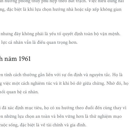
h hướng phong thủy phù hợp theo Bát trạch. Việc hiểu đúng hai
ng, đặc biệt là khi lựa chọn hướng nhà hoặc sắp xếp không gian
 nhưng đây không phải là yếu tố quyết định toàn bộ vận mệnh.
 lực cá nhân vẫn là điều quan trọng hơn.
nh năm 1961
ính cách thường gắn liền với sự ổn định và nguyên tắc. Họ là
g việc một cách nghiêm túc và ít khi bỏ dở giữa chừng. Nhờ đó, họ
mối quan hệ cá nhân.
 đã xác định mục tiêu, họ có xu hướng theo đuổi đến cùng thay vì
 tiên những lựa chọn an toàn và bền vững hơn là thử nghiệm mạo
ộc sống, đặc biệt là về tài chính và gia đình.