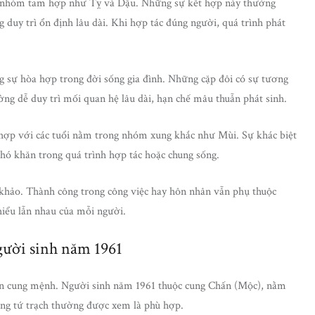
ộc nhóm tam hợp như Tỵ và Dậu. Những sự kết hợp này thường
g duy trì ổn định lâu dài. Khi hợp tác đúng người, quá trình phát
g sự hòa hợp trong đời sống gia đình. Những cặp đôi có sự tương
ng dễ duy trì mối quan hệ lâu dài, hạn chế mâu thuẫn phát sinh.
t hợp với các tuổi nằm trong nhóm xung khắc như Mùi. Sự khác biệt
khó khăn trong quá trình hợp tác hoặc chung sống.
m khảo. Thành công trong công việc hay hôn nhân vẫn phụ thuộc
hiểu lẫn nhau của mỗi người.
gười sinh năm 1961
ên cung mệnh. Người sinh năm 1961 thuộc cung Chấn (Mộc), nằm
ng tứ trạch thường được xem là phù hợp.