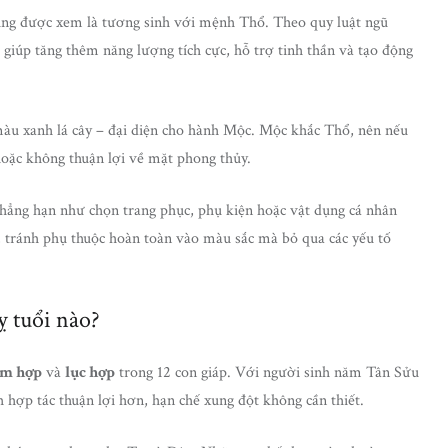
ũng được xem là tương sinh với mệnh Thổ. Theo quy luật ngũ
giúp tăng thêm năng lượng tích cực, hỗ trợ tinh thần và tạo động
màu xanh lá cây – đại diện cho hành Mộc. Mộc khắc Thổ, nên nếu
hoặc không thuận lợi về mặt phong thủy.
chẳng hạn như chọn trang phục, phụ kiện hoặc vật dụng cá nhân
, tránh phụ thuộc hoàn toàn vào màu sắc mà bỏ qua các yếu tố
ỵ tuổi nào?
am hợp
và
lục hợp
trong 12 con giáp. Với người sinh năm Tân Sửu
 hợp tác thuận lợi hơn, hạn chế xung đột không cần thiết.