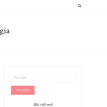
SEARCH
gia
TÌM
KIẾM
CHO:
Bài viết mới