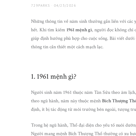
AUTHOR
729PARKS
POSTED
04/23/2026
ON
Những thông tin về năm sinh thường gắn liền với các y
hết. Khi tìm kiếm
1961 mệnh gì
, người đọc không chỉ
giúp định hướng phù hợp cho cuộc sống. Bài viết dưới đ
thông tin cần thiết một cách mạch lạc.
1. 1961 mệnh gì?
Người sinh năm 1961 thuộc năm Tân Sửu theo âm lịch, 
theo ngũ hành, năm này thuộc mệnh
Bích Thượng Th
định, ít bị tác động từ môi trường bên ngoài, tượng t
Trong hệ ngũ hành, Thổ đại diện cho yếu tố nuôi dưỡng 
Người mang mệnh Bích Thượng Thổ thường có xu hướng 