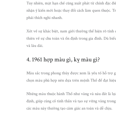
Tuy nhiên, mặt hạn chế cũng xuất phát từ chính đặc đi
nhận ý kiến mới hoặc thay đổi cách làm quen thuộc. Tr
phải thích nghi nhanh.
Xét về sự khác biệt, nam giới thường thể hiện rõ tính q
thiên về sự chu toàn và ổn định trong gia đình. Dù biể
và lâu dài.
4. 1961 hợp màu gì, kỵ màu gì?
Màu sắc trong phong thủy được xem là yếu tố hỗ trợ g
chọn màu phù hợp nên dựa trên mệnh Thổ để đạt hiệu
Những màu thuộc hành Thổ như vàng và nâu đất là lựa
định, giúp củng cố tinh thần và tạo sự vững vàng tron
các màu này thường tạo cảm giác an toàn và dễ chịu.