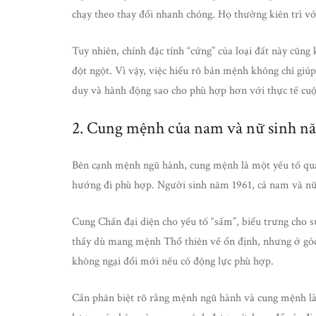
chạy theo thay đổi nhanh chóng. Họ thường kiên trì với
Tuy nhiên, chính đặc tính “cứng” của loại đất này cũng 
đột ngột. Vì vậy, việc hiểu rõ bản mệnh không chỉ gi
duy và hành động sao cho phù hợp hơn với thực tế cuộ
2. Cung mệnh của nam và nữ sinh n
Bên cạnh mệnh ngũ hành, cung mệnh là một yếu tố quan
hướng đi phù hợp. Người sinh năm 1961, cả nam và nữ
Cung Chấn đại diện cho yếu tố “sấm”, biểu trưng cho s
thấy dù mang mệnh Thổ thiên về ổn định, nhưng ở góc
không ngại đổi mới nếu có động lực phù hợp.
Cần phân biệt rõ rằng mệnh ngũ hành và cung mệnh là