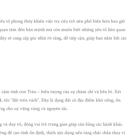
ếu tố phong thủy khiến việc tra cứu trở nên phổ biến hơn bao giờ
 quan tâm đến bản mệnh mà còn muốn biết những yếu tố liên quan
ây sẽ cung cấp góc nhìn rõ ràng, dễ tiếp cận, giúp bạn nắm bắt các
cầm tinh con Trâu – biểu tượng của sự chăm chỉ và bền bỉ. Xét
ổ
, tức “đất trên vách”. Đây là dạng đất có đặc điểm khô cứng, ổn
rưng cho sự vững vàng và nguyên tắc.
và duy trì, đóng vai trò trung gian giúp cân bằng các hành khác.
đề cao tính ổn định, thích xây dựng nền tảng chắc chắn thay vì