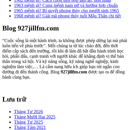
1962 mệnh gì? Cách chọn tuổi hợp làm ăn, hôn nhân
1963 mệnh gì? Cung mệnh nam nữ và hướng hợp chuẩn
1965 mệnh gì? Bí quyết phong thủy cho người sinh 1965
1968 mệnh gì? Giải mã phong thủy tuổi Mậu Thân chi tiết
Blog 927jillfm.com
“Cuộc sống là một hành trình, ta không được phép dừng lại mà phải
luôn tiến về phía trước”. Mỗi chúng ta từ lúc chào đời, đến thời
điểm cắp sách đến trường, rồi khi đi làm đã bắt đầu hành trình học
hỏi, phấn đấu, cạnh tranh với người khác để khẳng định vị thế bản
thân trong xã hội. Và kỹ năng sống, kỹ năng nghề nghiệp, kinh
nghiệm làm việc,… Là cẩm nang hữu ích giúp bạn rút ngắn con
đường đi đến thành công. Blog
927jillfm.com
được tạo ra để đồng
hành cùng bạn.
Lưu trữ
Tháng Tư 2026
Tháng Mười Hai 2025
Tháng Tư 2025
Tháng Tám 2021