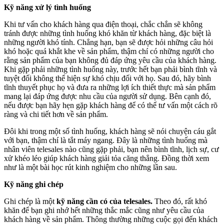
Kỹ năng xử lý tình huống
Khi tư vấn cho khách hàng qua điện thoại, chắc chắn sẽ không
tránh được những tình huống khó khăn từ khách hàng, đặc biệt là
những người khó tính. Chẳng hạn, bạn sẽ được hỏi những câu hỏi
khó hoặc quá khắt khe về sản phẩm, thậm chí có những người cho
rằng sản phẩm của bạn không đủ đáp ứng yêu cầu của khách hàng.
Khi gặp phải những tình huống này, trước hết bạn phải bình tĩnh và
tuyệt đối không thể hiện sự khó chịu đối với họ. Sau đó, hãy bình
tĩnh thuyết phục họ và đưa ra những lợi ích thiết thực mà sản phẩm
mang lại đáp ứng được nhu cầu của người sử dụng. Bên cạnh đó,
nếu được bạn hãy hẹn gặp khách hàng để có thể tư vấn một cách rõ
ràng và chi tiết hơn về sản phẩm.
Đôi khi trong một số tình huống, khách hàng sẽ nói chuyện cáu gắt
với bạn, thậm chí là tắt máy ngang. Đây là những tình huống mà
nhân viên telesales nào cũng gặp phải, bạn nên bình tĩnh, lịch sự, cư
xử khéo léo giúp khách hàng giải tỏa căng thẳng. Đồng thời xem
như là một bài học rút kinh nghiệm cho những lần sau.
Kỹ năng ghi chép
Ghi chép là một
kỹ năng cần có của telesales.
Theo đó, rất khó
khăn để bạn ghi nhớ hết những thắc mắc cũng như yêu cầu của
khách hàng về sản phẩm. Thông thường những cuộc gọi đến khách