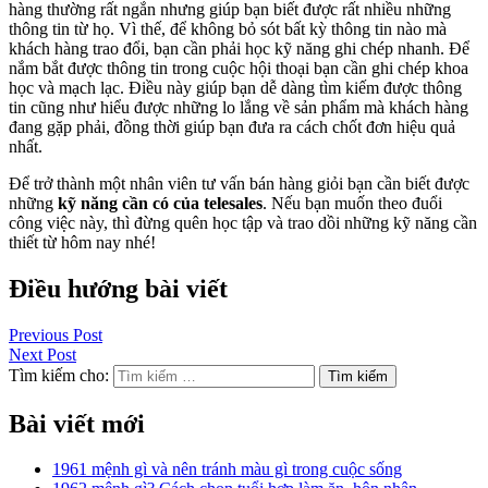
hàng thường rất ngắn nhưng giúp bạn biết được rất nhiều những
thông tin từ họ. Vì thế, để không bỏ sót bất kỳ thông tin nào mà
khách hàng trao đổi, bạn cần phải học kỹ năng ghi chép nhanh. Để
nắm bắt được thông tin trong cuộc hội thoại bạn cần ghi chép khoa
học và mạch lạc. Điều này giúp bạn dễ dàng tìm kiếm được thông
tin cũng như hiểu được những lo lắng về sản phẩm mà khách hàng
đang gặp phải, đồng thời giúp bạn đưa ra cách chốt đơn hiệu quả
nhất.
Để trở thành một nhân viên tư vấn bán hàng giỏi bạn cần biết được
những
kỹ năng cần có của telesales
. Nếu bạn muốn theo đuổi
công việc này, thì đừng quên học tập và trao dồi những kỹ năng cần
thiết từ hôm nay nhé!
Điều hướng bài viết
Previous Post
Next Post
Tìm kiếm cho:
Bài viết mới
1961 mệnh gì và nên tránh màu gì trong cuộc sống