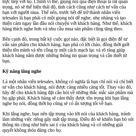
trực tiếp với họ. Chính vì thế, giọng nói qua điện thoại là rất quan
trọng, nó sẽ thể hiện thái độ, tính cách cũng như cách tư vấn của
bạn với người mua. Thế nên, trước hết để trở thành nhân viên
telesales là bạn phải có một giọng nói dễ nghe, nhẹ nhàng và tạo
thiện cảm ngay lần đầu nói chuyện với khách hàng. Như thế, khách
hàng thích nghe hơn và nhu cầu mua sản phẩm cũng tăng theo.
Bên cạnh đó, trong bất kỳ cuộc gọi nào, đặc biệt là gọi điện để tư
vấn sản phẩm cho khách hàng, bạn phả có lời chào, đồng thời giới
thiệu tên mình và tên công ty một cách mạch lạc và rõ ràng giúp
khách hàng nắm được những thông tin quan trọng và cần thiết từ
bạn.
Kỹ năng lắng nghe
Là một nhân viên telesales, không có nghĩa là bạn chỉ nói và chỉ biết
tư vấn cho khách hàng, nói được càng nhiều càng tốt. Thay vào đó,
hãy để cho khách hàng đặt câu hỏi về những thắc mắc sản phẩm mà
họ gặp phải. Khách hàng sẽ cảm thấy được tôn trọng khi bạn lắng
nghe họ nói, đồng thời họ cũng sẽ có ấn tượng tốt về bạn.
Khi lắng nghe, bạn nên tập trung vào lời nói của khách hàng, tránh
làm những việc riêng gây mất tập trung. Điều đó sẽ khiến bạn bỏ sót
thông tin cũng như hiểu sai ý của khách hàng và có những giải
quyết không thỏa đáng cho họ.