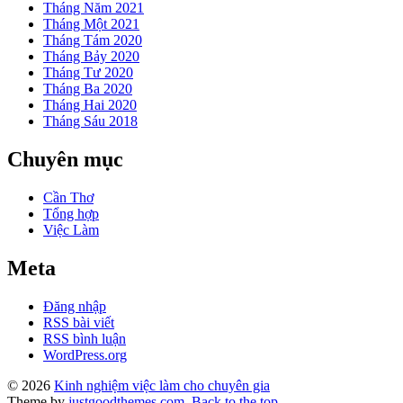
Tháng Năm 2021
Tháng Một 2021
Tháng Tám 2020
Tháng Bảy 2020
Tháng Tư 2020
Tháng Ba 2020
Tháng Hai 2020
Tháng Sáu 2018
Chuyên mục
Cần Thơ
Tổng hợp
Việc Làm
Meta
Đăng nhập
RSS bài viết
RSS bình luận
WordPress.org
© 2026
Kinh nghiệm việc làm cho chuyên gia
Theme by
justgoodthemes.com
.
Back to the top